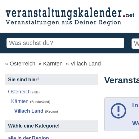
Österreich
Kärnten
Villach Land
Veransta
Sie sind hier!
Österreich
(alle)
Kärnten
(Bundesland)
In
Villach Land
(Region)
Wo
Wähle eine Kategorie!
alle in der Region