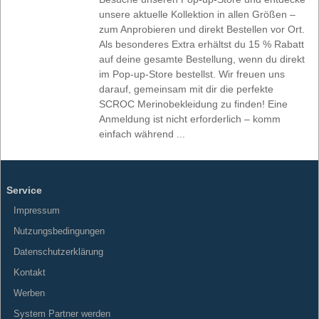
unsere aktuelle Kollektion in allen Größen –
zum Anprobieren und direkt Bestellen vor Ort.
Als besonderes Extra erhältst du 15 % Rabatt
auf deine gesamte Bestellung, wenn du direkt
im Pop-up-Store bestellst. Wir freuen uns
darauf, gemeinsam mit dir die perfekte
SCROC Merinobekleidung zu finden! Eine
Anmeldung ist nicht erforderlich – komm
einfach während ...
Service
Impressum
Nutzungsbedingungen
Datenschutzerklärung
Kontakt
Werben
System Partner werden