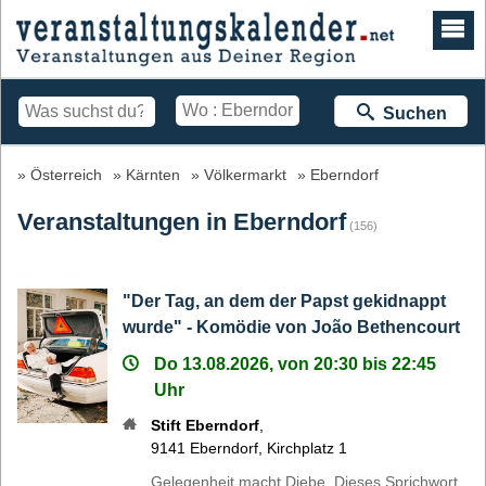
Suchen
Österreich
Kärnten
Völkermarkt
Eberndorf
Veranstaltungen in Eberndorf
(156)
"Der Tag, an dem der Papst gekidnappt
wurde" - Komödie von João Bethencourt​
Do 13.08.2026, von 20:30 bis 22:45
Uhr
Stift Eberndorf
,
9141
Eberndorf
,
Kirchplatz 1
Gelegenheit macht Diebe. Dieses Sprichwort