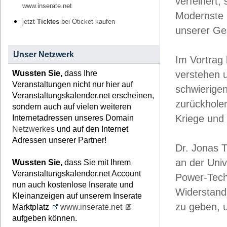
verfeinert,
www.inserate.net
Modernste 
jetzt
Ticktes
bei Öticket kaufen
unserer Ges
Unser Netzwerk
Im Vortrag
Wussten Sie,
dass Ihre
verstehen u
Veranstaltungen nicht nur hier auf
schwierigen
Veranstaltungskalender.net erscheinen,
zurückholen
sondern auch auf vielen weiteren
Kriege und
Internetadressen unseres Domain
Netzwerkes
und auf den Internet
Adressen unserer Partner!
Dr. Jonas T
an der Univ
Wussten Sie,
dass Sie mit Ihrem
Veranstaltungskalender.net Account
Power-Tech
nun auch kostenlose Inserate und
Widerstand
Kleinanzeigen auf unserem Inserate
zu geben, u
Marktplatz
www.inserate.net
aufgeben können.