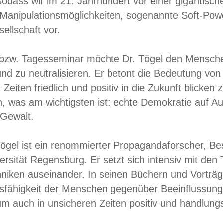
 sodass wir im 21. Jahrhundert vor einer gigantisc
Manipulationsmöglichkeiten, sogenannte Soft-Pow
ellschaft vor.
 bzw. Tagesseminar möchte Dr. Tögel den Menschen
nd zu neutralisieren. Er betont die Bedeutung von
 Zeiten friedlich und positiv in die Zukunft blick
, was am wichtigsten ist: echte Demokratie auf Au
 Gewalt.
ögel ist ein renommierter Propagandaforscher, Best
ersität Regensburg. Er setzt sich intensiv mit de
niken auseinander. In seinen Büchern und Vorträge
sfähigkeit der Menschen gegenüber Beeinflussung
m auch in unsicheren Zeiten positiv und handlungs