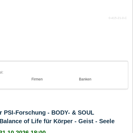
0-415-21-0-C
el:
Firmen
Banken
er PSI-Forschung - BODY- & SOUL
ance of Life für Körper - Geist - Seele
 31.10.2026 18:00