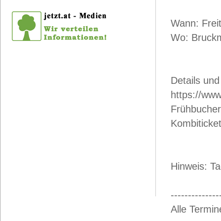
Wann: Frei
Wo: Bruckm
Details un
https://www
Frühbucher 
Kombiticke
Hinweis: T
--------------
Alle Termin