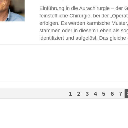
Einführung in die Aurachirurgie – der 
feinstoffliche Chirurgie, bei der „Oper
erfolgen. Es werden karmische Muste
stammen oder in diesem Leben als sog
identifiziert und aufgelöst. Das gleiche gi
1
2
3
4
5
6
7