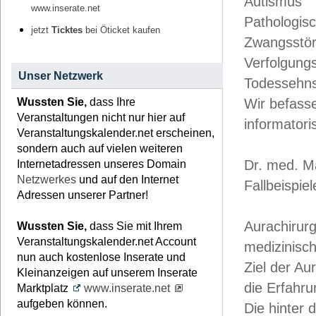
Autismus
www.inserate.net
Pathologis
jetzt
Ticktes
bei Öticket kaufen
Zwangsstö
Verfolgung
Unser Netzwerk
Todessehn
Wussten Sie,
dass Ihre
Wir befasse
Veranstaltungen nicht nur hier auf
informatori
Veranstaltungskalender.net erscheinen,
sondern auch auf vielen weiteren
Dr. med. Ma
Internetadressen unseres Domain
Netzwerkes
und auf den Internet
Fallbeispiel
Adressen unserer Partner!
Aurachirurg
Wussten Sie,
dass Sie mit Ihrem
Veranstaltungskalender.net Account
medizinisc
nun auch kostenlose Inserate und
Ziel der Au
Kleinanzeigen auf unserem Inserate
die Erfahru
Marktplatz
www.inserate.net
aufgeben können.
Die hinter 