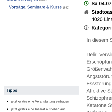
Sa 04.07
Vorträge, Seminare & Kurse
(892)
Stadtoas
4020
Lin
Kategori
In diesem 
Delir, Verw
Erschöpfu
Größenwah
Angststöru
Essstörung
Affektive 
Tipps
Schizophre
jetzt
gratis
eine Veranstaltung eintragen
Katatone S
jetzt
gratis
eine Inserat aufgeben auf