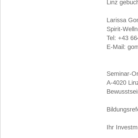
Linz gebuc
Larissa G
Spirit-Welln
Tel: +43 66
E-Mail: go
Seminar-Or
A-4020 Lin
Bewusstsein
Bildungsre
Ihr Investm