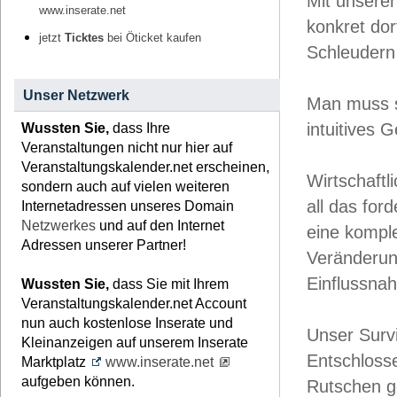
Mit unsere
www.inserate.net
konkret dor
jetzt
Ticktes
bei Öticket kaufen
Schleudern
Unser Netzwerk
Man muss si
intuitives 
Wussten Sie,
dass Ihre
Veranstaltungen nicht nur hier auf
Veranstaltungskalender.net erscheinen,
Wirtschaftl
sondern auch auf vielen weiteren
all das for
Internetadressen unseres Domain
Netzwerkes
und auf den Internet
eine komple
Adressen unserer Partner!
Veränderung
Einflussnah
Wussten Sie,
dass Sie mit Ihrem
Veranstaltungskalender.net Account
nun auch kostenlose Inserate und
Unser Survi
Kleinanzeigen auf unserem Inserate
Entschlosse
Marktplatz
www.inserate.net
aufgeben können.
Rutschen g