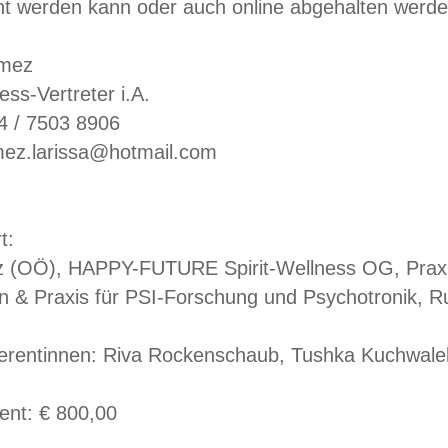
ht werden kann oder auch online abgehalten werde
omez
ess-Vertreter i.A.
4 / 7503 8906
mez.larissa@hotmail.com
t:
z (OÖ), HAPPY-FUTURE Spirit-Wellness OG, Praxis
 & Praxis für PSI-Forschung und Psychotronik, Rud
ferentinnen: Riva Rockenschaub, Tushka Kuchwale
ent: € 800,00