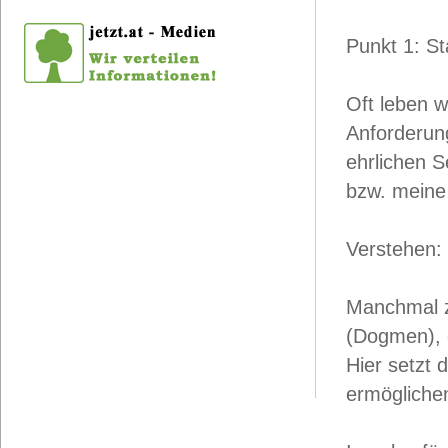
Punkt 1: S
Oft leben w
Anforderun
ehrlichen S
bzw. meine 
Verstehen:
Manchmal z
(Dogmen), 
Hier setzt 
ermögliche