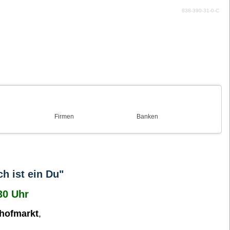
838-390-31-0-C
Firmen
Banken
ch ist ein Du"
30 Uhr
hofmarkt
,