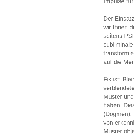
Impulse fü
Der Einsatz
wir Ihnen d
seitens PSI
subliminale
transformie
auf die Me
Fix ist: Bl
verblendete
Muster und 
haben. Die
(Dogmen), 
von erkenn
Muster obje