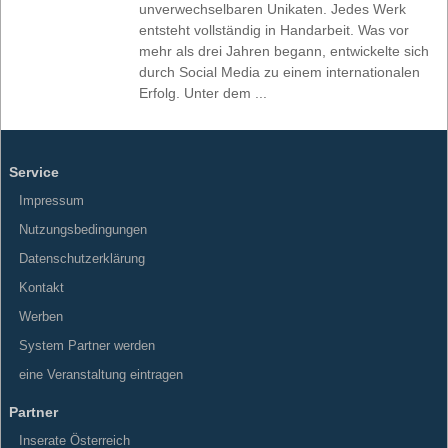
unverwechselbaren Unikaten. Jedes Werk
entsteht vollständig in Handarbeit. Was vor
mehr als drei Jahren begann, entwickelte sich
durch Social Media zu einem internationalen
Erfolg. Unter dem ...
Service
Impressum
Nutzungsbedingungen
Datenschutzerklärung
Kontakt
Werben
System Partner werden
eine Veranstaltung eintragen
Partner
Inserate Österreich