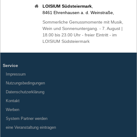
LOISIUM Südsteiermark
,
8461
Ehrenhausen a. d. Weinstraße
,
Sommerliche Genussmomente mit Musik,
Wein und Sonnenuntergang. - 7. August |
18.00 bis 23.00 Uhr - freier Eintritt - im
LOISIUM Südsteiermark
Service
Impressum
Nutzungsbedingungen
Datenschutzerklärung
Kontakt
Werben
System Partner werden
eine Veranstaltung eintragen