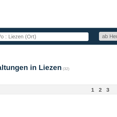
ltungen in Liezen
(32)
1
2
3