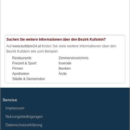
Suchen Sie weitere Informationen über den Bezirk Kufstein?
Auf
www.kufstein24.at
finden Sie viele weitere Informationen über den
Bezirk Kufstein wie zum Beispiel:
Restaurants
Zimmerverzeichnis
Freizeit & Sport
Inserate
Firmen
Banken
Apotheken
Ärzte
Städte & Gemeinden
Service
Impressum
Nutzungsbedingungen
Datenschutzerklärung