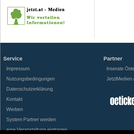
Service
Partner
Impressum
Inserate Öst
Nutzungsbedingungen
JetztMedien
Datenschutzerklärung
Kontakt
Werben
System Partner werden
eine Veranstaltung eintragen