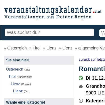
Österreich
Tirol
Lienz
Lienz
allgemeine Ve
zurück zur letz
Sie sind hier!
Romantik
Österreich
(alle)
Tirol
(Bundesland)
Di 31.12
Lienz
(Region)
Grandhot
Lienz
(Ort)
9900
LI
Kategori
Wähle eine Kategorie!