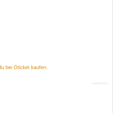
du bei Öticket kaufen.
0-4675-0-0-C