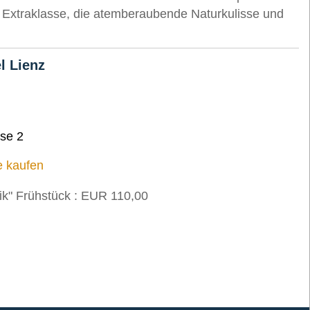
r Extraklasse, die atemberaubende Naturkulisse und
l Lienz
se 2
e kaufen
ik" Frühstück : EUR 110,00