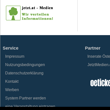
Service
Partner
Impressum
Inserate Öst
Nutzungsbedingungen
JetztMedien
Datenschutzerklärung
Kontakt
Werben
System Partner werden
eine Veranstaltung eintragen