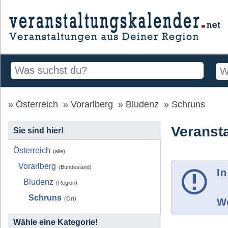
Österreich
Vorarlberg
Bludenz
Schruns
Veranst
Sie sind hier!
Österreich
(alle)
Vorarlberg
(Bundesland)
In
Bludenz
(Region)
Schruns
(Ort)
Wo
Wähle eine Kategorie!