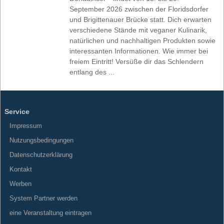
September 2026 zwischen der Floridsdorfer
und Brigittenauer Brücke statt. Dich erwarten
verschiedene Stände mit veganer Kulinarik,
natürlichen und nachhaltigen Produkten sowie
interessanten Informationen. Wie immer bei
freiem Eintritt! Versüße dir das Schlendern
entlang des ...
Service
Impressum
Nutzungsbedingungen
Datenschutzerklärung
Kontakt
Werben
System Partner werden
eine Veranstaltung eintragen