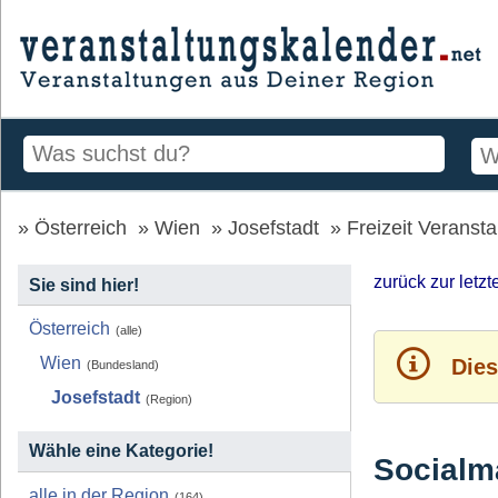
Österreich
Wien
Josefstadt
Freizeit Veranst
zurück zur letz
Sie sind hier!
Österreich
(alle)
Wien
Dies
(Bundesland)
Josefstadt
(Region)
Wähle eine Kategorie!
Socialma
alle in der Region
(164)