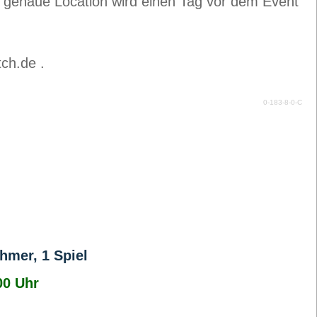
ie genaue Location wird einen Tag vor dem Event
ch.de .
0-183-8-0-C
hmer, 1 Spiel
00 Uhr