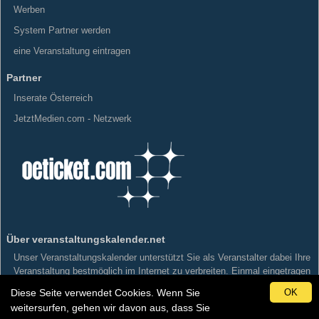
Werben
System Partner werden
eine Veranstaltung eintragen
Partner
Inserate Österreich
JetztMedien.com - Netzwerk
Über veranstaltungskalender.net
Unser Veranstaltungskalender unterstützt Sie als Veranstalter dabei Ihre
Veranstaltung bestmöglich im Internet zu verbreiten. Einmal eingetragen
wird Ihre Veranstaltung Kategorisiert und Geografisch einer Gemeinde,
Diese Seite verwendet Cookies. Wenn Sie
OK
einer Stadt in Österreich zugeordnet und an die Veranstaltungskalender
weitersurfen, gehen wir davon aus, dass Sie
unserer Partner ausgeliefert.