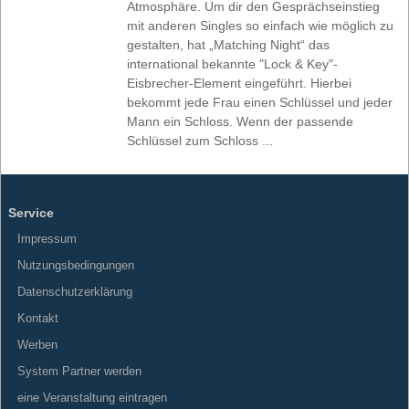
Atmosphäre. Um dir den Gesprächseinstieg
mit anderen Singles so einfach wie möglich zu
gestalten, hat „Matching Night“ das
international bekannte "Lock & Key"-
Eisbrecher-Element eingeführt. Hierbei
bekommt jede Frau einen Schlüssel und jeder
Mann ein Schloss. Wenn der passende
Schlüssel zum Schloss ...
Service
Impressum
Nutzungsbedingungen
Datenschutzerklärung
Kontakt
Werben
System Partner werden
eine Veranstaltung eintragen