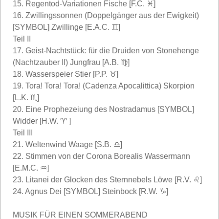
15. Regentod-Variationen Fische [F.C. ♓]
16. Zwillingssonnen (Doppelgänger aus der Ewigkeit)
[SYMBOL] Zwillinge [E.A.C. ♊]
Teil II
17. Geist-Nachtstück: für die Druiden von Stonehenge
(Nachtzauber II) Jungfrau [A.B. ♍]
18. Wasserspeier Stier [P.P. ♉]
19. Tora! Tora! Tora! (Cadenza Apocalittica) Skorpion
[L.K. ♏]
20. Eine Prophezeiung des Nostradamus [SYMBOL]
Widder [H.W. ♈ ]
Teil III
21. Weltenwind Waage [S.B. ♎]
22. Stimmen von der Corona Borealis Wassermann
[E.M.C. ♒]
23. Litanei der Glocken des Sternnebels Löwe [R.V. ♌]
24. Agnus Dei [SYMBOL] Steinbock [R.W. ♑]
MUSIK FÜR EINEN SOMMERABEND