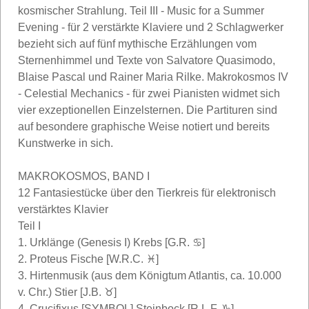
kosmischer Strahlung. Teil III - Music for a Summer
Evening - für 2 verstärkte Klaviere und 2 Schlagwerker
bezieht sich auf fünf mythische Erzählungen vom
Sternenhimmel und Texte von Salvatore Quasimodo,
Blaise Pascal und Rainer Maria Rilke. Makrokosmos IV
- Celestial Mechanics - für zwei Pianisten widmet sich
vier exzeptionellen Einzelsternen. Die Partituren sind
auf besondere graphische Weise notiert und bereits
Kunstwerke in sich.
MAKROKOSMOS, BAND I
12 Fantasiestücke über den Tierkreis für elektronisch
verstärktes Klavier
Teil I
1. Urklänge (Genesis I) Krebs [G.R. ♋]
2. Proteus Fische [W.R.C. ♓]
3. Hirtenmusik (aus dem Königtum Atlantis, ca. 10.000
v. Chr.) Stier [J.B. ♉]
4. Crucifixus [SYMBOL] Steinbock [R.L.F. ♑]