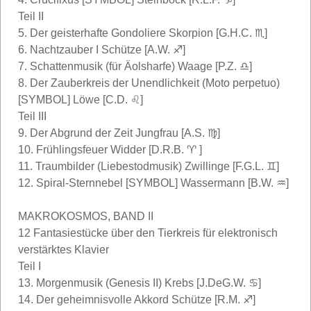
Teil II
5. Der geisterhafte Gondoliere Skorpion [G.H.C. ♏]
6. Nachtzauber I Schütze [A.W. ♐]
7. Schattenmusik (für Äolsharfe) Waage [P.Z. ♎]
8. Der Zauberkreis der Unendlichkeit (Moto perpetuo)
[SYMBOL] Löwe [C.D. ♌]
Teil III
9. Der Abgrund der Zeit Jungfrau [A.S. ♍]
10. Frühlingsfeuer Widder [D.R.B. ♈ ]
11. Traumbilder (Liebestodmusik) Zwillinge [F.G.L. ♊]
12. Spiral-Sternnebel [SYMBOL] Wassermann [B.W. ♒]
MAKROKOSMOS, BAND II
12 Fantasiestücke über den Tierkreis für elektronisch
verstärktes Klavier
Teil I
13. Morgenmusik (Genesis II) Krebs [J.DeG.W. ♋]
14. Der geheimnisvolle Akkord Schütze [R.M. ♐]