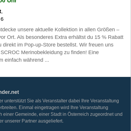
:00 Uhr
t
,
 6
ecke unsere aktuelle Kollektion in allen Größen –
or Ort. Als besonderes Extra erhältst du 15 % Rabatt
direkt im Pop-up-Store bestellst. Wir freuen uns
te SCROC Merinobekleidung zu finden! Eine
m einfach während ...
nder.net
 unterstützt Sie als Veranstalter dabei Ihre Veranstaltung
erbreiten. Einmal eingetragen wird Ihre Veranstaltung
h einer Gemeinde, einer Stadt in Österreich zugeordnet und
r unserer Partner ausgeliefert.