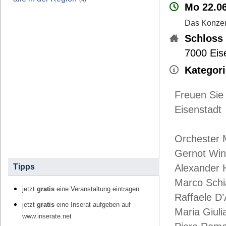
Mo 22.06
Das Konzert
Schloss 
7000
Eis
Kategori
Freuen Sie
Eisenstadt
Orchester 
Gernot Wini
Tipps
Alexander H
Marco Schia
jetzt
gratis
eine Veranstaltung eintragen
Raffaele D’
jetzt
gratis
eine Inserat aufgeben auf
Maria Giuli
www.inserate.net