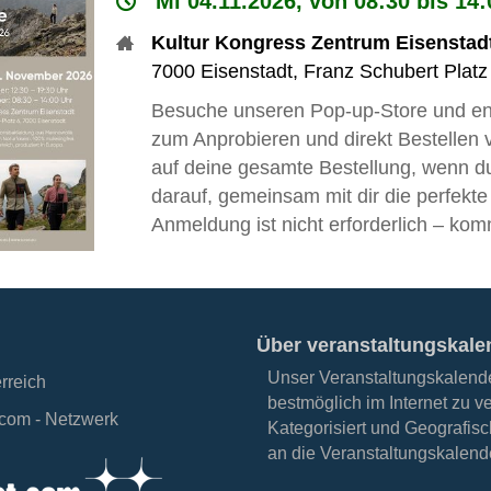
Mi 04.11.2026, von 08:30 bis 14
Kultur Kongress Zentrum Eisenstad
7000
Eisenstadt
,
Franz Schubert Platz
Besuche unseren Pop-up-Store und entd
zum Anprobieren und direkt Bestellen v
auf deine gesamte Bestellung, wenn du 
darauf, gemeinsam mit dir die perfek
Anmeldung ist nicht erforderlich – kom
Über veranstaltungskale
Unser Veranstaltungskalender
erreich
bestmöglich im Internet zu v
.com - Netzwerk
Kategorisiert und Geografisc
an die Veranstaltungskalende