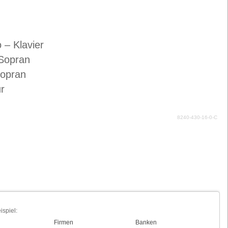
 – Klavier
 Sopran
Sopran
ur
8240-430-16-0-C
ispiel:
Firmen
Banken