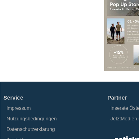
Service
Partner
Impressum
Inserate Öst
Nutzungsbedingungen
JetztMedien
Datenschutzerklärung