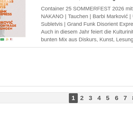
Container 25 SOMMERFEST 2026 mit D
NAKANO | Tauchen | Barbi Marković | 
Subletvis | Grand Funk Disorient Expr
Auch in diesem Jahr feiert die Kulturi
bunten Mix aus Diskurs, Kunst, Lesung 
1
2
3
4
5
6
7