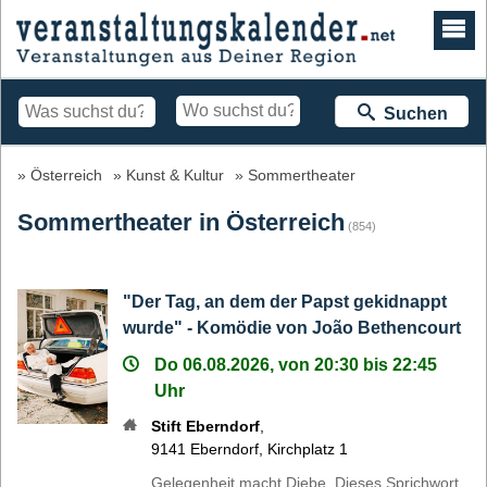
Suchen
Österreich
Kunst & Kultur
Sommertheater
Sommertheater in Österreich
(854)
"Der Tag, an dem der Papst gekidnappt
wurde" - Komödie von João Bethencourt​
Do 06.08.2026, von 20:30 bis 22:45
Uhr
Stift Eberndorf
,
9141
Eberndorf
,
Kirchplatz 1
Gelegenheit macht Diebe. Dieses Sprichwort