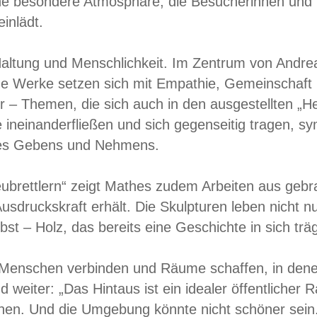
ine besondere Atmosphäre, die Besucherinnen und
inlädt.
Haltung und Menschlichkeit. Im Zentrum von Andre
ine Werke setzen sich mit Empathie, Gemeinschaft
 – Themen, die sich auch in den ausgestellten „Hel
e ineinanderfließen und sich gegenseitig tragen, 
des Gebens und Nehmens.
eubrettlern“ zeigt Mathes zudem Arbeiten aus geb
usdruckskraft erhält. Die Skulpturen leben nicht 
lbst – Holz, das bereits eine Geschichte in sich t
l Menschen verbinden und Räume schaffen, in den
 weiter: „Das Hintaus ist ein idealer öffentliche
n. Und die Umgebung könnte nicht schöner sein. L