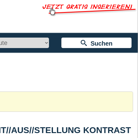
Suchen
 HINT//AUS//STELLUNG KONTRAST