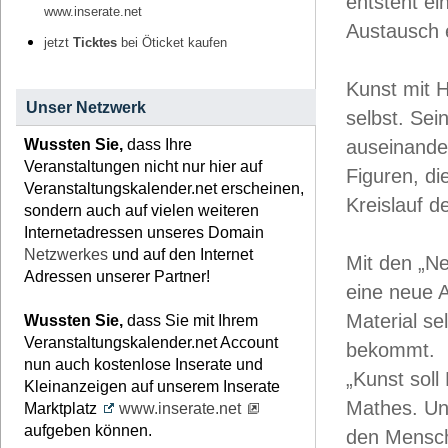
entsteht e
www.inserate.net
Austausch e
jetzt
Ticktes
bei Öticket kaufen
Kunst mit 
Unser Netzwerk
selbst. Se
Wussten Sie,
dass Ihre
auseinander
Veranstaltungen nicht nur hier auf
Figuren, di
Veranstaltungskalender.net erscheinen,
Kreislauf 
sondern auch auf vielen weiteren
Internetadressen unseres Domain
Netzwerkes
und auf den Internet
Mit den „N
Adressen unserer Partner!
eine neue A
Material se
Wussten Sie,
dass Sie mit Ihrem
Veranstaltungskalender.net Account
bekommt.
nun auch kostenlose Inserate und
„Kunst sol
Kleinanzeigen auf unserem Inserate
Mathes. Und
Marktplatz
www.inserate.net
aufgeben können.
den Mensche