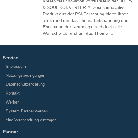
Kreativitätsinnovation vorzustellen: der BODY-
& SOUL KONVERTER™ Dieses innovative
Produkt aus der PSI-Forschung bietet Ihnen
alles rund um das Thema Entspannung und
Entlastung der Neurologie und deckt alle
Wünsche ab rund um das Thema ...
Service
Impressum
Nutzungsbedingungen
Datenschutzerklärung
Kontakt
Werben
System Partner werden
eine Veranstaltung eintragen
Partner