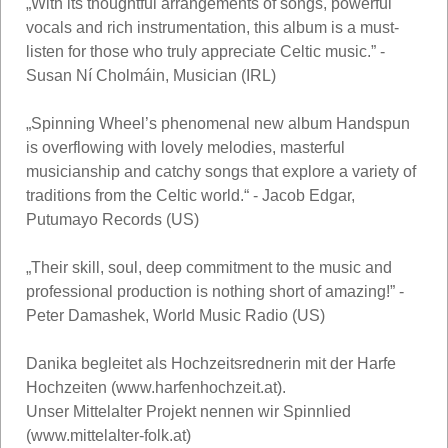
„With its thoughtful arrangements of songs, powerful
vocals and rich instrumentation, this album is a must-
listen for those who truly appreciate Celtic music.” -
Susan Ní Cholmáin, Musician (IRL)
„Spinning Wheel’s phenomenal new album Handspun
is overflowing with lovely melodies, masterful
musicianship and catchy songs that explore a variety of
traditions from the Celtic world.“ - Jacob Edgar,
Putumayo Records (US)
„Their skill, soul, deep commitment to the music and
professional production is nothing short of amazing!” -
Peter Damashek, World Music Radio (US)
Danika begleitet als Hochzeitsrednerin mit der Harfe
Hochzeiten (www.harfenhochzeit.at).
Unser Mittelalter Projekt nennen wir Spinnlied
(www.mittelalter-folk.at)