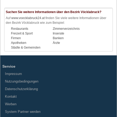
Suchen Sie weitere Informationen über den Bezirk Vöcklabruck?
Auf
www.voecklabruck24.at
finden Sie viele weitere Informationen über
den Bezirk Vöcklabruck wie zum Beispiel:
Restaurants
Zimmerverzeichnis
Freizeit & Sport
Inserate
Firmen
Banken
Apotheken
Ärzte
Städte & Gemeinden
Service
Impressum
Nutzungsbedingungen
Datenschutzerklärung
Kontakt
Werben
System Partner werden