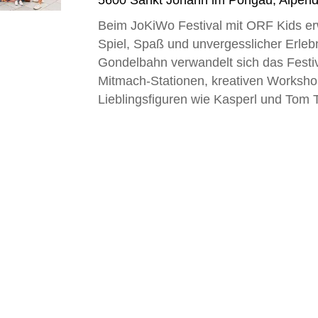
5600
Sankt Johann im Pongau
,
Alpend
Beim JoKiWo Festival mit ORF Kids erw
Spiel, Spaß und unvergesslicher Erlebn
Gondelbahn verwandelt sich das Festiv
Mitmach-Stationen, kreativen Worksho
Lieblingsfiguren wie Kasperl und Tom T