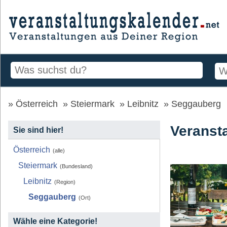
Österreich
Steiermark
Leibnitz
Seggauberg
Veranst
Sie sind hier!
Österreich
(alle)
Steiermark
(Bundesland)
Leibnitz
(Region)
Seggauberg
(Ort)
Wähle eine Kategorie!