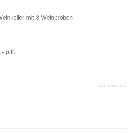
einkeller mit 3 Weinproben
- p.P.
31537-1498-103-1-C