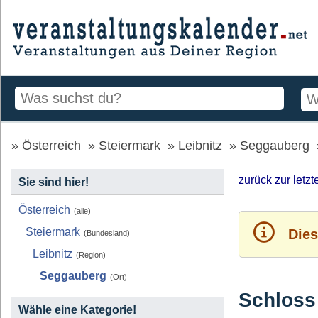
Österreich
Steiermark
Leibnitz
Seggauberg
zurück zur letz
Sie sind hier!
Österreich
(alle)
Steiermark
Dies
(Bundesland)
Leibnitz
(Region)
Seggauberg
(Ort)
Schloss
Wähle eine Kategorie!