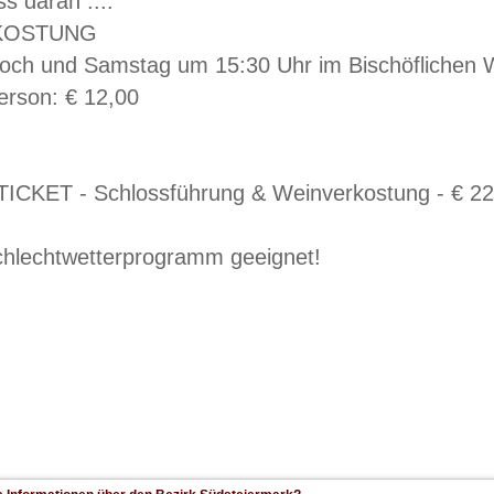
s daran ....
KOSTUNG
woch und Samstag um 15:30 Uhr im Bischöflichen W
erson: € 12,00
ICKET - Schlossführung & Weinverkostung - € 22,
chlechtwetterprogramm geeignet!