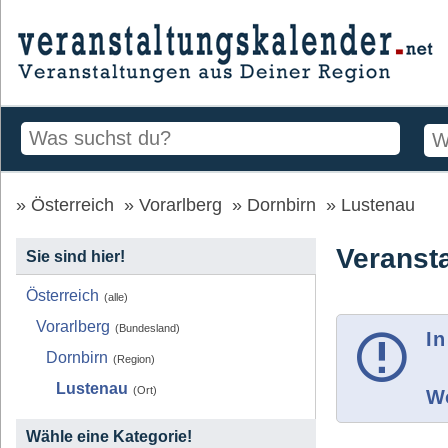
Österreich
Vorarlberg
Dornbirn
Lustenau
Veranst
Sie sind hier!
Österreich
(alle)
Vorarlberg
(Bundesland)
In
Dornbirn
(Region)
Lustenau
(Ort)
Wo
Wähle eine Kategorie!