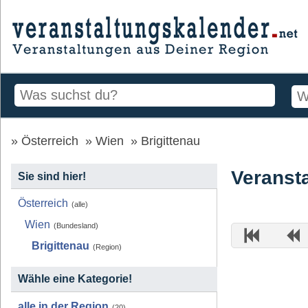
Österreich
Wien
Brigittenau
Veransta
Sie sind hier!
Österreich
(alle)
Wien
(Bundesland)
Brigittenau
(Region)
Wähle eine Kategorie!
alle in der Region
(20)