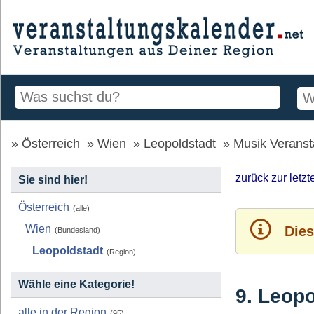
Österreich
Wien
Leopoldstadt
Musik Veransta
zurück zur letz
Sie sind hier!
Österreich
(alle)
Wien
Dies
(Bundesland)
Leopoldstadt
(Region)
Wähle eine Kategorie!
9. Leop
alle in der Region
(95)