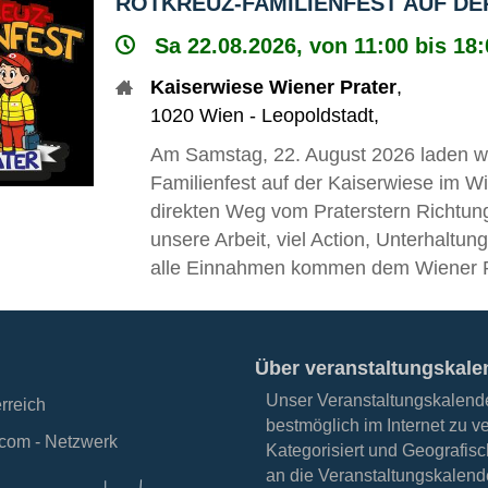
ROTKREUZ-FAMILIENFEST AUF DE
Sa 22.08.2026, von 11:00 bis 18
Kaiserwiese Wiener Prater
,
1020
Wien - Leopoldstadt
,
Am Samstag, 22. August 2026 laden wi
Familienfest auf der Kaiserwiese im Wi
direkten Weg vom Praterstern Richtung
unsere Arbeit, viel Action, Unterhaltung 
alle Einnahmen kommen dem Wiener R
Über veranstaltungskale
Unser Veranstaltungskalender
erreich
bestmöglich im Internet zu v
.com - Netzwerk
Kategorisiert und Geografisc
an die Veranstaltungskalende