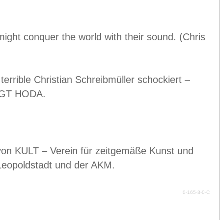
might conquer the world with their sound. (Chris
errible Christian Schreibmüller schockiert –
XOGT HODA.
 von KULT – Verein für zeitgemäße Kunst und
 Leopoldstadt und der AKM.
0-165-3-0-C