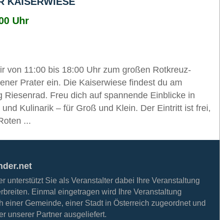
R KAISERWIESE
:00 Uhr
r von 11:00 bis 18:00 Uhr zum großen Rotkreuz-
ener Prater ein. Die Kaiserwiese findest du am
 Riesenrad. Freu dich auf spannende Einblicke in
und Kulinarik – für Groß und Klein. Der Eintritt ist frei,
oten ...
nder.net
 unterstützt Sie als Veranstalter dabei Ihre Veranstaltung
erbreiten. Einmal eingetragen wird Ihre Veranstaltung
h einer Gemeinde, einer Stadt in Österreich zugeordnet und
r unserer Partner ausgeliefert.