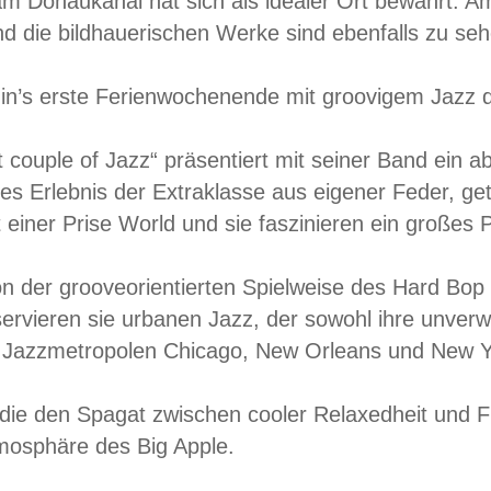
am Donaukanal hat sich als idealer Ort bewährt. 
nd die bildhauerischen Werke sind ebenfalls zu seh
 in’s erste Ferienwochenende mit groovigem Jazz 
st couple of Jazz“ präsentiert mit seiner Band ein 
es Erlebnis der Extraklasse aus eigener Feder, ge
 einer Prise World und sie faszinieren ein großes 
von der grooveorientierten Spielweise des Hard Bop
ervieren sie urbanen Jazz, der sowohl ihre unverwe
 Jazzmetropolen Chicago, New Orleans und New Yo
die den Spagat zwischen cooler Relaxedheit und F
mosphäre des Big Apple.