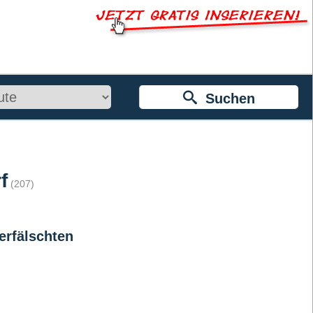
Suchen
f
(207)
erfälschten