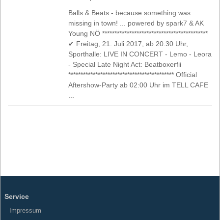
Balls & Beats - because something was
missing in town! ... powered by spark7 & AK
Young NÖ *******************************************
✔ Freitag, 21. Juli 2017, ab 20.30 Uhr,
Sporthalle: LIVE IN CONCERT - Lemo - Leora
- Special Late Night Act: Beatboxerfii
******************************************* Official
Aftershow-Party ab 02:00 Uhr im TELL CAFE
...
Service
Impressum